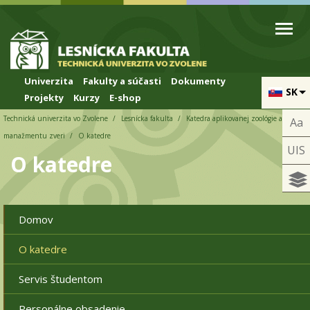
Skip to cookies
Skip to navigation
Skočiť na hlavný obsah
Univerzita
Fakulty a súčasti
Dokumenty
SK
Projekty
Kurzy
E-shop
Technická univerzita vo Zvolene
Lesnícka fakulta
Katedra aplikovanej zoológie a
Aa
manažmentu zveri
O katedre
UIS
O katedre
Domov
O katedre
Servis študentom
Personálne obsadenie