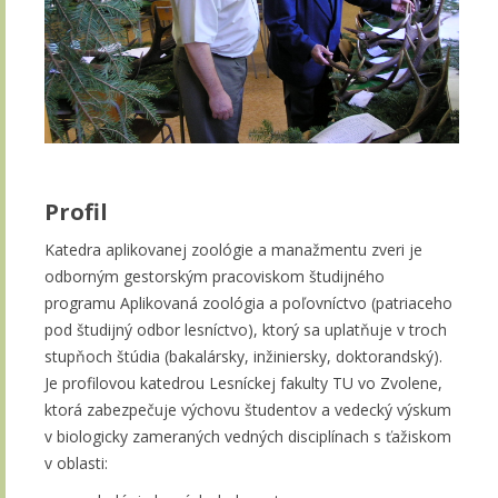
Profil
Katedra aplikovanej zoológie a manažmentu zveri je
odborným gestorským pracoviskom študijného
programu Aplikovaná zoológia a poľovníctvo (patriaceho
pod študijný odbor lesníctvo), ktorý sa uplatňuje v troch
stupňoch štúdia (bakalársky, inžiniersky, doktorandský).
Je profilovou katedrou Lesníckej fakulty TU vo Zvolene,
ktorá zabezpečuje výchovu študentov a vedecký výskum
v biologicky zameraných vedných disciplínach s ťažiskom
v oblasti: