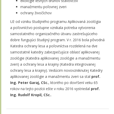
ekológie lesných druhov stavovcov
manažmentu poľovnej zveri
ochrany živočíchov
Už od vzniku študijného programu Aplikovaná zoológia
a poľovníctvo postupne vznikala potreba vytvorenia
samostatného organizačného útvaru zastrešujúceho
dobre fungujúci študijný program. V r. 2016 bola pôvodná
Katedra ochrany lesa a poľovníctva rozdelená na dve
samostatné katedry zabezpečujúce oblasť aplikovanej
zoológie (Katedra aplikovanej zoológie a manažmentu
zveri) a ochrany lesa a krajiny (Katedra integrovanej
ochrany lesa a krajiny). Vedúcim novovzniknutej Katedry
aplikovanej zoológie a manažmentu zveri sa stal
prof.
Ing. Peter Garaj, CSc.
, ktorého po dovŕšení veku 65
rokov na tejto pozícii ešte v roku 2016 vystriedal
prof.
Ing. Rudolf Kropil, CSc.
.